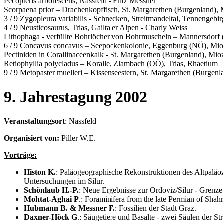
Pecopteris arborescens, Nassfeld - Fritz Messner
Scorpaena prior – Drachenkopffisch, St. Margarethen (Burgenland),
3 / 9 Zygopleura variabilis - Schnecken, Streitmandeltal, Tennengebir
4 / 9 Neusticosaurus, Trias, Gailtaler Alpen - Charly Weiss
Lithophaga - verfüllte Bohrlöcher von Bohrmuscheln – Mannersdor
6 / 9 Concavus concavus – Seepockenkolonie, Eggenburg (NÖ), Mi
Pectiniden in Corallinaceenkalk - St. Margarethen (Burgenland), Mi
Retiophyllia polycladus – Koralle, Zlambach (OÖ), Trias, Rhaetium
9 / 9 Metopaster muelleri – Kissenseestern, St. Margarethen (Burge
9. Jahrestagung 2002
Veranstaltungsort
: Nassfeld
Organisiert von:
Piller W.E.
Vorträge:
Histon K.
: Paläogeographische Rekonstruktionen des Altpaläo
Untersuchungen im Silur.
Schönlaub H.-P.
: Neue Ergebnisse zur Ordoviz/Silur - Grenze
Mohtat-Aghai P
.: Foraminifera from the late Permian of Shahr
Hubmann B. & Messner F.
: Fossilien der Stadt Graz.
Daxner-Höck G
.: Säugetiere und Basalte - zwei Säulen der Str