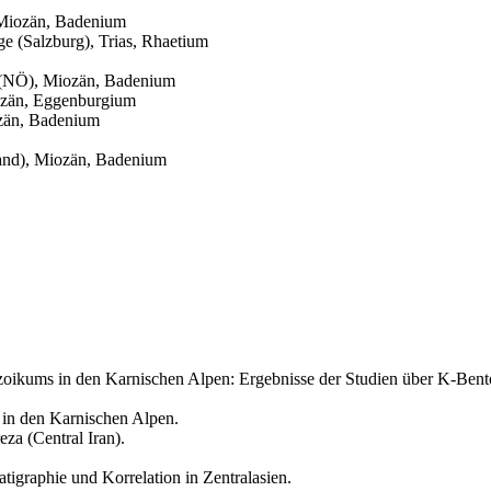
 Miozän, Badenium
ge (Salzburg), Trias, Rhaetium
f (NÖ), Miozän, Badenium
ozän, Eggenburgium
ozän, Badenium
nland), Miozän, Badenium
zoikums in den Karnischen Alpen: Ergebnisse der Studien über K-Bento
 in den Karnischen Alpen.
eza (Central Iran).
atigraphie und Korrelation in Zentralasien.