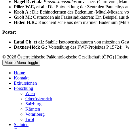
Nagel D. et al.
:
Prosansanosmilus
nov. spec. (Carnivora, Mam
Piller W.E, et al
.: Die Entwicklung der Zentralen Paratethys a
Kroh A.
: Die Echinodermen des Badenium (Mittel-Miozän) von
Groß M.
: Ostracoden als Faziesindikatoren: Ein Beispiel au
Hiden H.R
.: Knochenfische aus dem marinen Badenium (Mitte
Poster:
Latal Ch. et al.
: Stabile Isotopensignaturen von miozänen Gas
Daxner-Höck G.:
Vorstellung des FWF-Projektes P 15724: "Wi
© 2026 Österreichische Paläontologische Gesellschaft (ÖPG) | Institu
Mobile Menu Toggle
Home
Kontakt
Exkursionen
Forschung
Wien
Oberösterreich
Salzburg
Kärnten
Vorarlberg
Tirol
Statuten