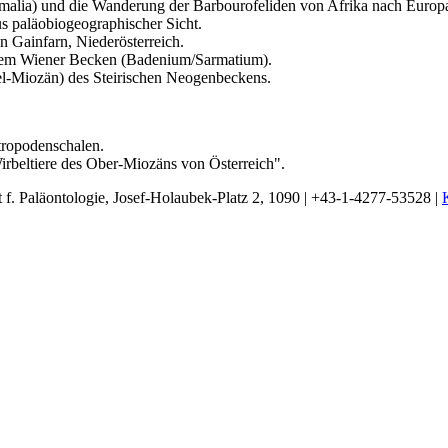
malia) und die Wanderung der Barbourofeliden von Afrika nach Europ
us paläobiogeographischer Sicht.
 Gainfarn, Niederösterreich.
s dem Wiener Becken (Badenium/Sarmatium).
l-Miozän) des Steirischen Neogenbeckens.
tropodenschalen.
rbeltiere des Ober-Miozäns von Österreich".
t f. Paläontologie, Josef-Holaubek-Platz 2, 1090 | +43-1-4277-53528 |