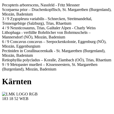
Pecopteris arborescens, Nassfeld - Fritz Messner
Scorpaena prior – Drachenkopffisch, St. Margarethen (Burgenland),
Miozän, Badenium
3 / 9 Zygopleura variabilis - Schnecken, Streitmandeltal,
Tennengebirge (Salzburg), Trias, Rhaetium
4 / 9 Neusticosaurus, Trias, Gailtaler Alpen - Charly Weiss
Lithophaga - verfüllte Bohrlöcher von Bohrmuscheln –
Mannersdorf (NÖ), Miozän, Badenium
6 / 9 Concavus concavus – Seepockenkolonie, Eggenburg (NÖ),
Miozän, Eggenburgium
Pectiniden in Corallinaceenkalk - St. Margarethen (Burgenland),
Miozän, Badenium
Retiophyllia polycladus – Koralle, Zlambach (OÖ), Trias, Rhaetium
9 / 9 Metopaster muelleri – Kissenseestern, St. Margarethen
(Burgenland), Miozän, Badenium
Kärnten