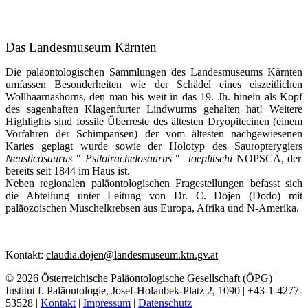
Das Landesmuseum Kärnten
Die paläontologischen Sammlungen des Landesmuseums Kärnten
umfassen Besonderheiten wie der Schädel eines eiszeitlichen
Wollhaarnashorns, den man bis weit in das 19. Jh. hinein als Kopf
des sagenhaften Klagenfurter Lindwurms gehalten hat! Weitere
Highlights sind fossile Überreste des ältesten Dryopitecinen (einem
Vorfahren der Schimpansen) der vom ältesten nachgewiesenen
Karies geplagt wurde sowie der Holotyp des Sauropterygiers
Neusticosaurus
"
Psilotrachelosaurus
"
toeplitschi
NOPSCA, der
bereits seit 1844 im Haus ist.
Neben regionalen paläontologischen Fragestellungen befasst sich
die Abteilung unter Leitung von Dr. C. Dojen (Dodo) mit
paläozoischen Muschelkrebsen aus Europa, Afrika und N-Amerika.
Kontakt:
claudia.dojen@landesmuseum.ktn.gv.at
© 2026 Österreichische Paläontologische Gesellschaft (ÖPG) |
Institut f. Paläontologie, Josef-Holaubek-Platz 2, 1090 | +43-1-4277-
53528 |
Kontakt
|
Impressum
|
Datenschutz