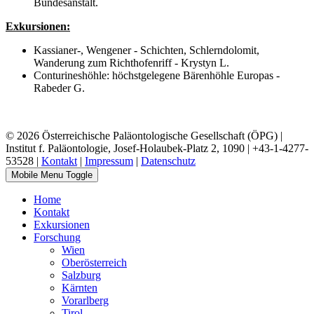
Bundesanstalt.
Exkursionen:
Kassianer-, Wengener - Schichten, Schlerndolomit,
Wanderung zum Richthofenriff - Krystyn L.
Conturineshöhle: höchstgelegene Bärenhöhle Europas -
Rabeder G.
© 2026 Österreichische Paläontologische Gesellschaft (ÖPG) |
Institut f. Paläontologie, Josef-Holaubek-Platz 2, 1090 | +43-1-4277-
53528 |
Kontakt
|
Impressum
|
Datenschutz
Mobile Menu Toggle
Home
Kontakt
Exkursionen
Forschung
Wien
Oberösterreich
Salzburg
Kärnten
Vorarlberg
Tirol