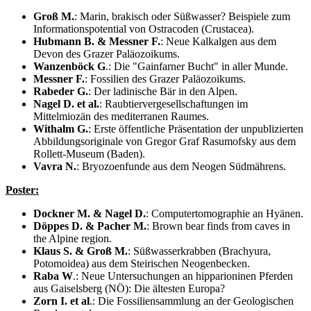
Groß M.
: Marin, brakisch oder Süßwasser? Beispiele zum
Informationspotential von Ostracoden (Crustacea).
Hubmann B. & Messner F.
: Neue Kalkalgen aus dem
Devon des Grazer Paläozoikums.
Wanzenböck G
.: Die "Gainfarner Bucht" in aller Munde.
Messner F.
: Fossilien des Grazer Paläozoikums.
Rabeder G.
: Der ladinische Bär in den Alpen.
Nagel D. et al.
: Raubtiervergesellschaftungen im
Mittelmiozän des mediterranen Raumes.
Withalm G.
: Erste öffentliche Präsentation der unpublizierten
Abbildungsoriginale von Gregor Graf Rasumofsky aus dem
Rollett-Museum (Baden).
Vavra N.
: Bryozoenfunde aus dem Neogen Südmährens.
Poster:
Dockner M. & Nagel D.
: Computertomographie an Hyänen.
Döppes D. & Pacher M.
: Brown bear finds from caves in
the Alpine region.
Klaus S. & Groß M.
: Süßwasserkrabben (Brachyura,
Potomoidea) aus dem Steirischen Neogenbecken.
Raba W
.: Neue Untersuchungen an hipparioninen Pferden
aus Gaiselsberg (NÖ): Die ältesten Europa?
Zorn I. et al
.: Die Fossiliensammlung an der Geologischen