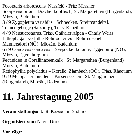
Pecopteris arborescens, Nassfeld - Fritz Messner
Scorpaena prior – Drachenkopffisch, St. Margarethen (Burgenland),
Miozän, Badenium
3 / 9 Zygopleura variabilis - Schnecken, Streitmandeltal,
Tennengebirge (Salzburg), Trias, Rhaetium
4 / 9 Neusticosaurus, Trias, Gailtaler Alpen - Charly Weiss
Lithophaga - verfüllte Bohrlöcher von Bohrmuscheln –
Mannersdorf (NÖ), Miozän, Badenium
6 / 9 Concavus concavus – Seepockenkolonie, Eggenburg (NÖ),
Miozän, Eggenburgium
Pectiniden in Corallinaceenkalk - St. Margarethen (Burgenland),
Miozän, Badenium
Retiophyllia polycladus – Koralle, Zlambach (OÖ), Trias, Rhaetium
9 / 9 Metopaster muelleri – Kissenseestern, St. Margarethen
(Burgenland), Miozän, Badenium
11. Jahrestagung 2005
Verannstaltungsort
: St. Kassian in Südtirol
Organisiert von:
Nagel Doris
Vorträge: