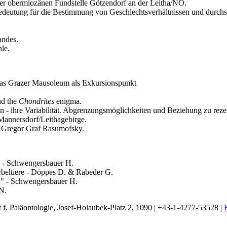
er obermiozänen Fundstelle Götzendorf an der Leitha/NÖ.
Bedeutung für die Bestimmung von Geschlechtsverhältnissen und durchs
.
andes.
le.
: Das Grazer Mausoleum als Exkursionspunkt
nd the
Chondrites
enigma.
n - ihre Variabilität. Abgrenzungsmöglichkeiten und Beziehung zu reze
Mannersdorf/Leithagebirge.
s Gregor Graf Rasumofsky.
 - Schwengersbauer H.
rbeltiere - Döppes D. & Rabeder G.
h" - Schwengersbauer H.
N.
t f. Paläontologie, Josef-Holaubek-Platz 2, 1090 | +43-1-4277-53528 |