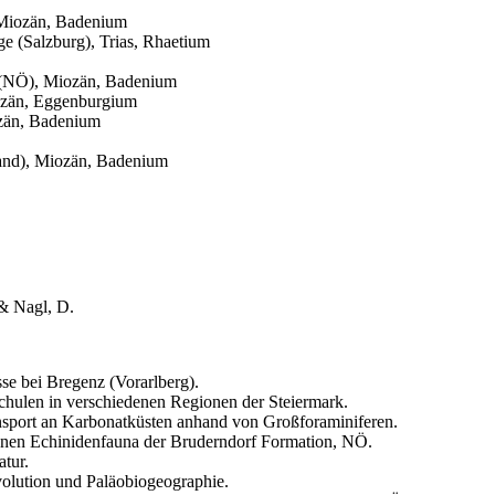
 Miozän, Badenium
ge (Salzburg), Trias, Rhaetium
f (NÖ), Miozän, Badenium
ozän, Eggenburgium
ozän, Badenium
nland), Miozän, Badenium
& Nagl, D.
e bei Bregenz (Vorarlberg).
 Schulen in verschiedenen Regionen der Steiermark.
nsport an Karbonatküsten anhand von Großforaminiferen.
zänen Echinidenfauna der Bruderndorf Formation, NÖ.
atur.
Evolution und Paläobiogeographie.