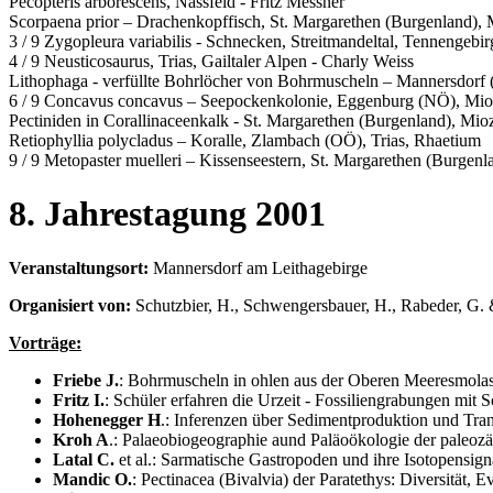
Pecopteris arborescens, Nassfeld - Fritz Messner
Scorpaena prior – Drachenkopffisch, St. Margarethen (Burgenland),
3 / 9 Zygopleura variabilis - Schnecken, Streitmandeltal, Tennengebir
4 / 9 Neusticosaurus, Trias, Gailtaler Alpen - Charly Weiss
Lithophaga - verfüllte Bohrlöcher von Bohrmuscheln – Mannersdor
6 / 9 Concavus concavus – Seepockenkolonie, Eggenburg (NÖ), Mi
Pectiniden in Corallinaceenkalk - St. Margarethen (Burgenland), Mi
Retiophyllia polycladus – Koralle, Zlambach (OÖ), Trias, Rhaetium
9 / 9 Metopaster muelleri – Kissenseestern, St. Margarethen (Burge
8. Jahrestagung 2001
Veranstaltungsort:
Mannersdorf am Leithagebirge
Organisiert von:
Schutzbier, H., Schwengersbauer, H., Rabeder, G. 
Vorträge:
Friebe J.
: Bohrmuscheln in ohlen aus der Oberen Meeresmolass
Fritz I.
: Schüler erfahren die Urzeit - Fossiliengrabungen mit
Hohenegger H
.: Inferenzen über Sedimentproduktion und Tra
Kroh A
.: Palaeobiogeographie aund Paläoökologie der paleo
Latal C.
et al.: Sarmatische Gastropoden und ihre Isotopensign
Mandic O.
: Pectinacea (Bivalvia) der Paratethys: Diversität, 