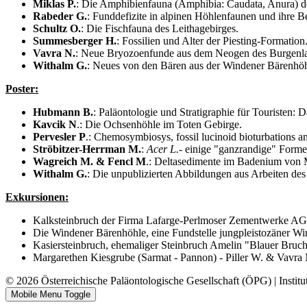
Miklas P.
: Die Amphibienfauna (Amphibia: Caudata, Anura) d
Rabeder G.
: Funddefizite in alpinen Höhlenfaunen und ihre 
Schultz O.
: Die Fischfauna des Leithagebirges.
Summesberger H.
: Fossilien und Alter der Piesting-Formation
Vavra N.
: Neue Bryozoenfunde aus dem Neogen des Burgenl
Withalm G.
: Neues von den Bären aus der Windener Bärenhöh
Poster:
Hubmann B.
: Paläontologie und Stratigraphie für Touristen
Kavcik N
.: Die Ochsenhöhle im Toten Gebirge.
Pervesler P
.: Chemosymbiosys, fossil lucinoid bioturbations a
Ströbitzer-Herrman M.
:
Acer L.
- einige "ganzrandige" Forme
Wagreich M. & Fencl M
.: Deltasedimente im Badenium von 
Withalm G.
: Die unpublizierten Abbildungen aus Arbeiten de
Exkursionen:
Kalksteinbruch der Firma Lafarge-Perlmoser Zementwerke AG
Die Windener Bärenhöhle, eine Fundstelle jungpleistozäner Wi
Kasiersteinbruch, ehemaliger Steinbruch Amelin "Blauer Bruc
Margarethen Kiesgrube (Sarmat - Pannon) - Piller W. & Vavra 
© 2026 Österreichische Paläontologische Gesellschaft (ÖPG) | Institu
Mobile Menu Toggle