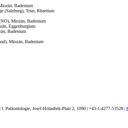
 Miozän, Badenium
ge (Salzburg), Trias, Rhaetium
f (NÖ), Miozän, Badenium
ozän, Eggenburgium
ozän, Badenium
nland), Miozän, Badenium
t f. Paläontologie, Josef-Holaubek-Platz 2, 1090 | +43-1-4277-53528 |