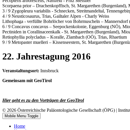
Pecopteris arborescens, Nassfeld - Fritz Messner
Scorpaena prior – Drachenkopffisch, St. Margarethen (Burgenland),
3 / 9 Zygopleura variabilis - Schnecken, Streitmandeltal, Tennengebir
4 / 9 Neusticosaurus, Trias, Gailtaler Alpen - Charly Weiss
Lithophaga - verfüllte Bohrlöcher von Bohrmuscheln – Mannersdor
6 / 9 Concavus concavus – Seepockenkolonie, Eggenburg (NÖ), Mi
Pectiniden in Corallinaceenkalk - St. Margarethen (Burgenland), Mi
Retiophyllia polycladus – Koralle, Zlambach (OÖ), Trias, Rhaetium
9 / 9 Metopaster muelleri – Kissenseestern, St. Margarethen (Burge
22. Jahrestagung 2016
Veranstaltungsort:
Innsbruck
Gemeinsam mit GeoTirol
Hier geht es zu den Vorträgen der GeoTirol
© 2026 Österreichische Paläontologische Gesellschaft (ÖPG) | Institu
Mobile Menu Toggle
Home