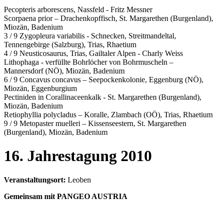
Pecopteris arborescens, Nassfeld - Fritz Messner
Scorpaena prior – Drachenkopffisch, St. Margarethen (Burgenland),
Miozän, Badenium
3 / 9 Zygopleura variabilis - Schnecken, Streitmandeltal,
Tennengebirge (Salzburg), Trias, Rhaetium
4 / 9 Neusticosaurus, Trias, Gailtaler Alpen - Charly Weiss
Lithophaga - verfüllte Bohrlöcher von Bohrmuscheln –
Mannersdorf (NÖ), Miozän, Badenium
6 / 9 Concavus concavus – Seepockenkolonie, Eggenburg (NÖ),
Miozän, Eggenburgium
Pectiniden in Corallinaceenkalk - St. Margarethen (Burgenland),
Miozän, Badenium
Retiophyllia polycladus – Koralle, Zlambach (OÖ), Trias, Rhaetium
9 / 9 Metopaster muelleri – Kissenseestern, St. Margarethen
(Burgenland), Miozän, Badenium
16. Jahrestagung 2010
Veranstaltungsort:
Leoben
Gemeinsam mit PANGEO AUSTRIA