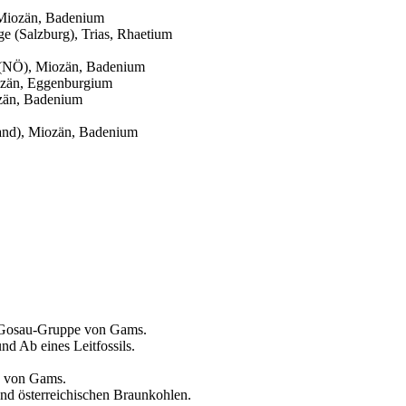
 Miozän, Badenium
ge (Salzburg), Trias, Rhaetium
f (NÖ), Miozän, Badenium
ozän, Eggenburgium
ozän, Badenium
nland), Miozän, Badenium
er Gosau-Gruppe von Gams.
nd Ab eines Leitfossils.
e von Gams.
und österreichischen Braunkohlen.