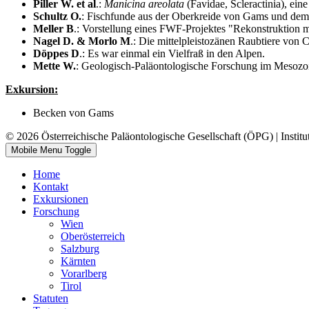
Piller W. et al
.:
Manicina areolata
(Favidae, Scleractinia), ein
Schultz O.
: Fischfunde aus der Oberkreide von Gams und dem
Meller B
.: Vorstellung eines FWF-Projektes "Rekonstruktion 
Nagel D. & Morlo M
.: Die mittelpleistozänen Raubtiere von 
Döppes D
.: Es war einmal ein Vielfraß in den Alpen.
Mette W.
: Geologisch-Paläontologische Forschung im Mesoz
Exkursion:
Becken von Gams
© 2026 Österreichische Paläontologische Gesellschaft (ÖPG) | Institu
Mobile Menu Toggle
Home
Kontakt
Exkursionen
Forschung
Wien
Oberösterreich
Salzburg
Kärnten
Vorarlberg
Tirol
Statuten