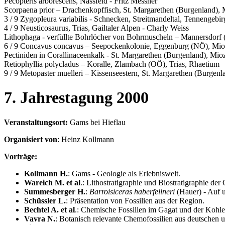
Pecopteris arborescens, Nassfeld - Fritz Messner
Scorpaena prior – Drachenkopffisch, St. Margarethen (Burgenland),
3 / 9 Zygopleura variabilis - Schnecken, Streitmandeltal, Tennengebir
4 / 9 Neusticosaurus, Trias, Gailtaler Alpen - Charly Weiss
Lithophaga - verfüllte Bohrlöcher von Bohrmuscheln – Mannersdor
6 / 9 Concavus concavus – Seepockenkolonie, Eggenburg (NÖ), Mi
Pectiniden in Corallinaceenkalk - St. Margarethen (Burgenland), Mi
Retiophyllia polycladus – Koralle, Zlambach (OÖ), Trias, Rhaetium
9 / 9 Metopaster muelleri – Kissenseestern, St. Margarethen (Burge
7. Jahrestagung 2000
Veranstaltungsort:
Gams bei Hieflau
Organisiert von
: Heinz Kollmann
Vorträge:
Kollmann H.
: Gams - Geologie als Erlebniswelt.
Wareich M. et al
.: Lithostratigraphie und Biostratigraphie d
Summesberger H.
:
Barroisiceras haberfellneri
(Hauer) - Auf u
Schüssler L.
: Präsentation von Fossilien aus der Region.
Bechtel A. et al
.: Chemische Fossilien im Gagat und der Kohl
Vavra N.
: Botanisch relevante Chemofossilien aus deutschen 