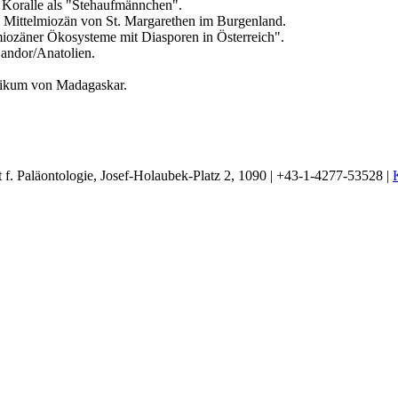
e Koralle als "Stehaufmännchen".
 Mittelmiozän von St. Margarethen im Burgenland.
miozäner Ökosysteme mit Diasporen in Österreich".
Candor/Anatolien.
oikum von Madagaskar.
t f. Paläontologie, Josef-Holaubek-Platz 2, 1090 | +43-1-4277-53528 |