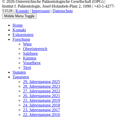
© 2026 Österreichische Paläontologische Gesellschaft (ÖPG) |
Institut f. Paläontologie, Josef-Holaubek-Platz 2, 1090 | +43-1-4277-
53528 |
Kontakt
|
Impressum
|
Datenschutz
Mobile Menu Toggle
Home
Kontakt
Exkursionen
Forschung
Wien
Oberösterreich
Salzburg
Kärnten
Vorarlberg
Tirol
Statuten
Tagungen
29. Jahrestagung 2025
28. Jahrestagung 2023
27. Jahrestagung 2022
26. Jahrestagung 2021
25. Jahrestagung 2019
24. Jahrestagung 2018
23. Jahrestagung 2017
22. Jahrestagung 2016