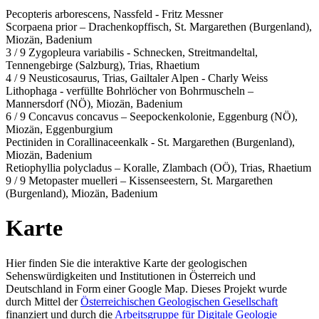
Pecopteris arborescens, Nassfeld - Fritz Messner
Scorpaena prior – Drachenkopffisch, St. Margarethen (Burgenland),
Miozän, Badenium
3 / 9 Zygopleura variabilis - Schnecken, Streitmandeltal,
Tennengebirge (Salzburg), Trias, Rhaetium
4 / 9 Neusticosaurus, Trias, Gailtaler Alpen - Charly Weiss
Lithophaga - verfüllte Bohrlöcher von Bohrmuscheln –
Mannersdorf (NÖ), Miozän, Badenium
6 / 9 Concavus concavus – Seepockenkolonie, Eggenburg (NÖ),
Miozän, Eggenburgium
Pectiniden in Corallinaceenkalk - St. Margarethen (Burgenland),
Miozän, Badenium
Retiophyllia polycladus – Koralle, Zlambach (OÖ), Trias, Rhaetium
9 / 9 Metopaster muelleri – Kissenseestern, St. Margarethen
(Burgenland), Miozän, Badenium
Karte
Hier finden Sie die interaktive Karte der geologischen
Sehenswürdigkeiten und Institutionen in Österreich und
Deutschland in Form einer Google Map. Dieses Projekt wurde
durch Mittel der
Österreichischen Geologischen Gesellschaft
finanziert und durch die
Arbeitsgruppe für Digitale Geologie