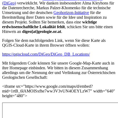
(DiGeo)
verwirklicht. Wir danken insbesondere Alma Kleyhons für
die Datenrecherche, Markus Palzer-Khomenko für die technische
Umsetzung und der deutschen
Geohorizon-Initiative
für die
Bereitstellung ihrer Daten sowie für die Idee und Inspiration zu
diesem Projekt. Sollten Sie bemerken, dass eine
wichtige
erdwissenschaftliche Lokalität fehlt
, schicken Sie uns bitte einen
Hinweis an
digeo[at]geologie.or.at
.
Folgen Sie dem nachfolgenden Link, wenn Sie diese Karte als
QGIS-Cloud-Karte in ihrem Browser öffnen wollen:
https://qgiscloud.com/DiGeo/DiGeo_DB_Locations/
Mit folgendem Code können Sie unsere Google-Map-Karte auch in
ihre Homepage einbinden. Wir bitten in diesem Zusammenhang
allerdings um die Nennung der und Verlinkung zur Österreichischen
Geologischen Gesellschaft:
<iframe src="https://www.google.com/maps/d/embed?
mid=1rtB_6lAMOISxfhe7ww3V3vUN4OEYLzW7" width="640"
height="480">